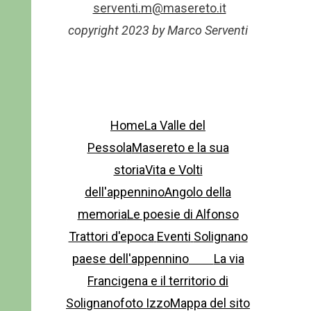
serventi.m@masereto.it
copyright 2023 by Marco Serventi
Home
La Valle del
Pessola
Masereto e la sua
storia
Vita e Volti
dell'appennino
Angolo della
memoria
Le poesie di Alfonso
Trattori d'epoca
Eventi
Solignano
paese dell'appennino
La via
Francigena e il territorio di
Solignano
foto Izzo
Mappa del sito