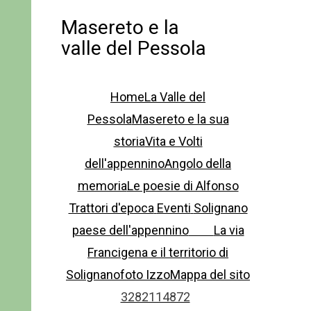
Masereto e la
valle del Pessola
Home
La Valle del
Pessola
Masereto e la sua
storia
Vita e Volti
dell'appennino
Angolo della
memoria
Le poesie di Alfonso
Trattori d'epoca
Eventi
Solignano
paese dell'appennino
La via
Francigena e il territorio di
Solignano
foto Izzo
Mappa del sito
3282114872