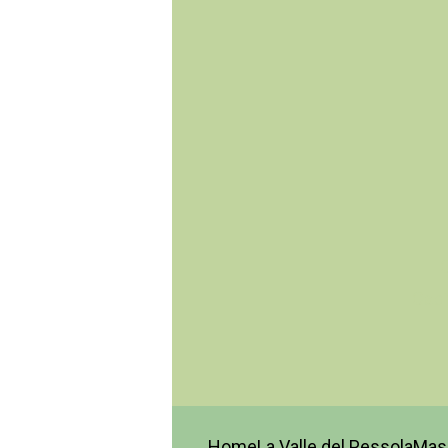
C
Capi
Home
La Valle del Pessola
Mase