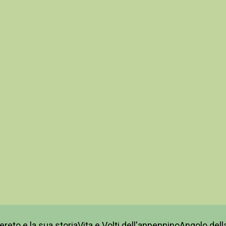
Copertina e presentazione
Capitolo 1 - Presentazione
Capitolo 2 - Le rocce raccontano
Capitolo 3 - Dalla Preistoria ai Romani
Capitolo 4 - parte prima - I Paesi
Capitolo 4 - parte seconda - I Paesi
Capitolo 5 - Itinerari storico neturalistici
apitolo 6 - Toponomastica e relitti lessicali nell'Appenni
tolo 7 - I monti dell'Appennino: La leggenda, la storia e il 
reto e la sua storia
Vita e Volti dell'appennino
Angolo del